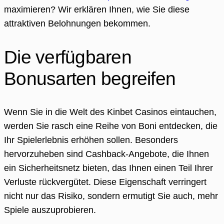
maximieren? Wir erklären Ihnen, wie Sie diese
attraktiven Belohnungen bekommen.
Die verfügbaren
Bonusarten begreifen
Wenn Sie in die Welt des Kinbet Casinos eintauchen,
werden Sie rasch eine Reihe von Boni entdecken, die
Ihr Spielerlebnis erhöhen sollen. Besonders
hervorzuheben sind Cashback-Angebote, die Ihnen
ein Sicherheitsnetz bieten, das Ihnen einen Teil Ihrer
Verluste rückvergütet. Diese Eigenschaft verringert
nicht nur das Risiko, sondern ermutigt Sie auch, mehr
Spiele auszuprobieren.