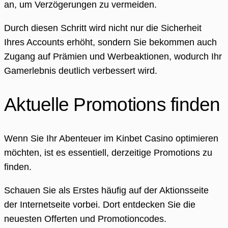
an, um Verzögerungen zu vermeiden.
Durch diesen Schritt wird nicht nur die Sicherheit
Ihres Accounts erhöht, sondern Sie bekommen auch
Zugang auf Prämien und Werbeaktionen, wodurch Ihr
Gamerlebnis deutlich verbessert wird.
Aktuelle Promotions finden
Wenn Sie Ihr Abenteuer im Kinbet Casino optimieren
möchten, ist es essentiell, derzeitige Promotions zu
finden.
Schauen Sie als Erstes häufig auf der Aktionsseite
der Internetseite vorbei. Dort entdecken Sie die
neuesten Offerten und Promotioncodes.