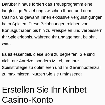
Darüber hinaus fördert das Treueprogramm eine
langfristige Beziehung zwischen Ihnen und dem
Casino und gewährt Ihnen exklusive Vergünstigungen
beim Spielen. Diese Belohnungen reichen von
Bonusguthaben bis hin zu Freispielen und verbessern
Ihr Spielerlebnis, während Ihr Engagement belohnt
wird.
Es ist essentiell, diese Boni zu begreifen. Sie sind
nicht nur Anreize, sondern Mittel, um Ihre
Spielstrategie zu optimieren und Ihr Gewinnpotenzial
zu maximieren. Nutzen Sie sie umfassend!
Erstellen Sie Ihr Kinbet
Casino-Konto