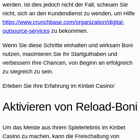
werden. Ist dies jedoch nicht der Fall, scheuen Sie
nicht, sich an den Kundendienst zu wenden, um Hilfe
https://www.crunchbase.com/organization/digital-
outsource-services
zu bekommen.
Wenn Sie diese Schritte einhalten und wirksam Boni
nutzen, maximieren Sie Ihr Startguthaben und
verbessern Ihre Chancen, von Beginn an erfolgreich
zu siegreich zu sein.
Erleben Sie Ihre Erfahrung im Kinbet Casino!
Aktivieren von Reload-Boni
Um das Meiste aus Ihrem Spielerlebnis im Kinbet
Casino zu machen, kann die Freischaltung von