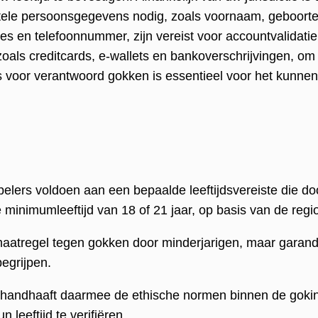
ntele persoonsgegevens nodig, zoals voornaam, geboort
s en telefoonnummer, zijn vereist voor accountvalidatie
als creditcards, e-wallets en bankoverschrijvingen, om v
 voor verantwoord gokken is essentieel voor het kunnen
pelers voldoen aan een bepaalde leeftijdsvereiste die 
he minimumleeftijd van 18 of 21 jaar, op basis van de reg
smaatregel tegen gokken door minderjarigen, maar garan
egrijpen.
 handhaaft daarmee de ethische normen binnen de gokind
 leeftijd te verifiëren.