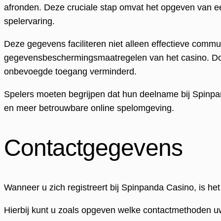
afronden. Deze cruciale stap omvat het opgeven van ee
spelervaring.
Deze gegevens faciliteren niet alleen effectieve comm
gegevensbeschermingsmaatregelen van het casino. Door 
onbevoegde toegang verminderd.
Spelers moeten begrijpen dat hun deelname bij Spinpand
en meer betrouwbare online spelomgeving.
Contactgegevens
Wanneer u zich registreert bij Spinpanda Casino, is he
Hierbij kunt u zoals opgeven welke contactmethoden u