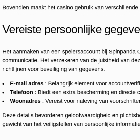
Bovendien maakt het casino gebruik van verschillende 
Vereiste persoonlijke gegev
Het aanmaken van een spelersaccount bij Spinpanda Cas
communicatie. Het verzekeren van de juistheid van dez
richtlijnen voor beveiliging van gegevens.
E-mail adres
: Belangrijk element voor accountverifi
Telefoon
: Biedt een extra bescherming en directe co
Woonadres
: Vereist voor naleving van voorschriften
Deze details bevorderen geloofwaardigheid en plichtsbe
gewicht van het veiligstellen van persoonlijke informati