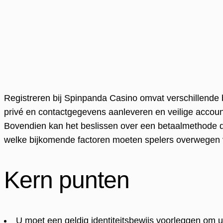
Registreren bij Spinpanda Casino omvat verschillende 
privé en contactgegevens aanleveren en veilige accoun
Bovendien kan het beslissen over een betaalmethode d
welke bijkomende factoren moeten spelers overwegen vo
Kern punten
U moet een geldig identiteitsbewijs voorleggen om uw l