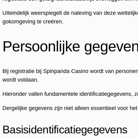
Uiteindelijk weerspiegelt de naleving van deze wetteli
gokomgeving te creëren.
Persoonlijke gegeven
Bij registratie bij Spinpanda Casino wordt van persone
wordt voldaan.
Hieronder vallen fundamentele identificatiegegevens,
Dergelijke gegevens zijn niet alleen essentieel voor h
Basisidentificatiegegevens