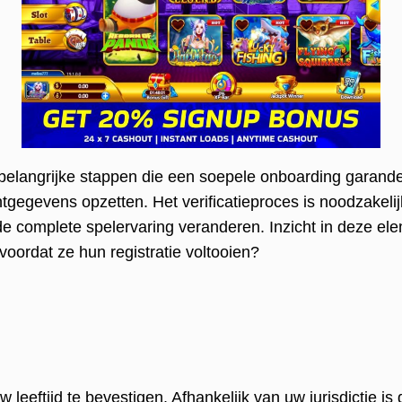
belangrijke stappen die een soepele onboarding garande
tgegevens opzetten. Het verificatieproces is noodzakeli
e complete spelervaring veranderen. Inzicht in deze e
ordat ze hun registratie voltooien?
eeftijd te bevestigen. Afhankelijk van uw jurisdictie is d