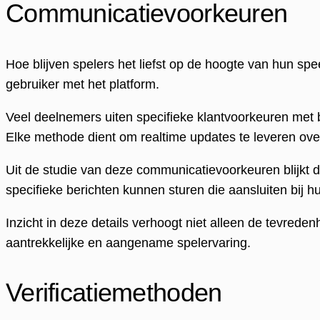
Communicatievoorkeuren
Hoe blijven spelers het liefst op de hoogte van hun sp
gebruiker met het platform.
Veel deelnemers uiten specifieke klantvoorkeuren met
Elke methode dient om realtime updates te leveren ov
Uit de studie van deze communicatievoorkeuren blijkt d
specifieke berichten kunnen sturen die aansluiten bij h
Inzicht in deze details verhoogt niet alleen de tevrede
aantrekkelijke en aangename spelervaring.
Verificatiemethoden