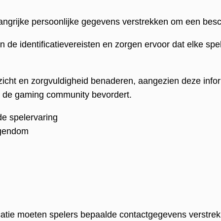
belangrijke persoonlijke gegevens verstrekken om een b
de identificatievereisten en zorgen ervoor dat elke spel
inzicht en zorgvuldigheid benaderen, aangezien deze info
 de gaming community bevordert.
e spelervaring
igendom
icatie moeten spelers bepaalde contactgegevens verstr