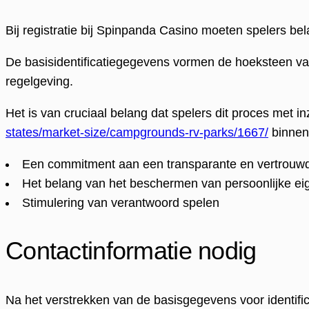
Bij registratie bij Spinpanda Casino moeten spelers 
De basisidentificatiegegevens vormen de hoeksteen van 
regelgeving.
Het is van cruciaal belang dat spelers dit proces met 
states/market-size/campgrounds-rv-parks/1667/
binnen
Een commitment aan een transparante en vertrouwd
Het belang van het beschermen van persoonlijke e
Stimulering van verantwoord spelen
Contactinformatie nodig
Na het verstrekken van de basisgegevens voor identif