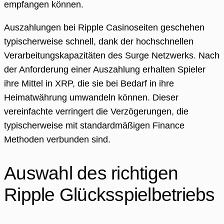
empfangen können.
Auszahlungen bei Ripple Casinoseiten geschehen
typischerweise schnell, dank der hochschnellen
Verarbeitungskapazitäten des Surge Netzwerks. Nach
der Anforderung einer Auszahlung erhalten Spieler
ihre Mittel in XRP, die sie bei Bedarf in ihre
Heimatwährung umwandeln können. Dieser
vereinfachte verringert die Verzögerungen, die
typischerweise mit standardmäßigen Finance
Methoden verbunden sind.
Auswahl des richtigen
Ripple Glücksspielbetriebs