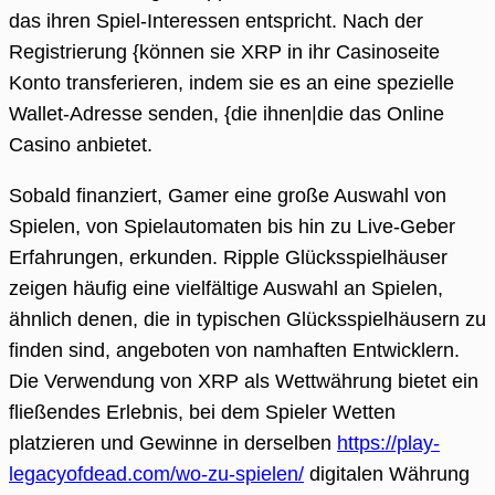
das ihren Spiel-Interessen entspricht. Nach der
Registrierung {können sie XRP in ihr Casinoseite
Konto transferieren, indem sie es an eine spezielle
Wallet-Adresse senden, {die ihnen|die das Online
Casino anbietet.
Sobald finanziert, Gamer eine große Auswahl von
Spielen, von Spielautomaten bis hin zu Live-Geber
Erfahrungen, erkunden. Ripple Glücksspielhäuser
zeigen häufig eine vielfältige Auswahl an Spielen,
ähnlich denen, die in typischen Glücksspielhäusern zu
finden sind, angeboten von namhaften Entwicklern.
Die Verwendung von XRP als Wettwährung bietet ein
fließendes Erlebnis, bei dem Spieler Wetten
platzieren und Gewinne in derselben
https://play-
legacyofdead.com/wo-zu-spielen/
digitalen Währung