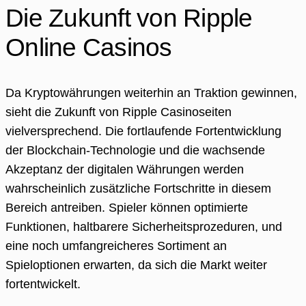
Die Zukunft von Ripple
Online Casinos
Da Kryptowährungen weiterhin an Traktion gewinnen,
sieht die Zukunft von Ripple Casinoseiten
vielversprechend. Die fortlaufende Fortentwicklung
der Blockchain-Technologie und die wachsende
Akzeptanz der digitalen Währungen werden
wahrscheinlich zusätzliche Fortschritte in diesem
Bereich antreiben. Spieler können optimierte
Funktionen, haltbarere Sicherheitsprozeduren, und
eine noch umfangreicheres Sortiment an
Spieloptionen erwarten, da sich die Markt weiter
fortentwickelt.