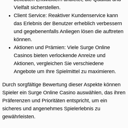
Vielfalt sicherstellen.
Client Service: Reaktiver Kundenservice kann
das Erlebnis der Benutzer erheblich verbessern
und gegebenenfalls Anliegen lösen die auftreten
können.
Aktionen und Prämien: Viele Surge Online
Casinos bieten verlockende Anreize und
Aktionen, vergleichen Sie verschiedene
Angebote um Ihre Spielmittel zu maximieren.
Durch sorgfältige Bewertung dieser Aspekte können
Spieler ein Surge Online Casino auswählen, das ihren
Präferenzen und Prioritäten entspricht, um ein
sicheres und angenehmes Spielerlebnis zu
gewährleisten.