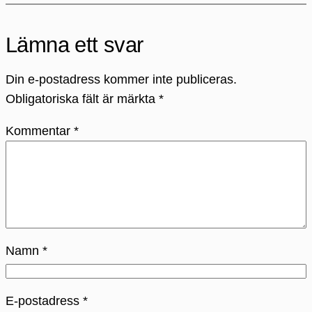
Lämna ett svar
Din e-postadress kommer inte publiceras.
Obligatoriska fält är märkta
*
Kommentar
*
Namn
*
E-postadress
*