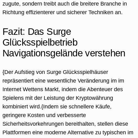
zugute, sondern treibt auch die breitere Branche in
Richtung effizienterer und sicherer Techniken an.
Fazit: Das Surge
Glücksspielbetrieb
Navigationsgelände verstehen
{Der Aufstieg von Surge Glücksspielhäuser
repräsentiert eine wesentliche Veränderung im im
Internet Wettens Markt, indem die Abenteuer des
Spielens mit der Leistung der Kryptowährung
kombiniert wird.{Indem sie schnellere Käufe,
geringere Kosten und verbesserte
Sicherheitsvorkehrungen bereithalten, stellen diese
Plattformen eine moderne Alternative zu typischen im