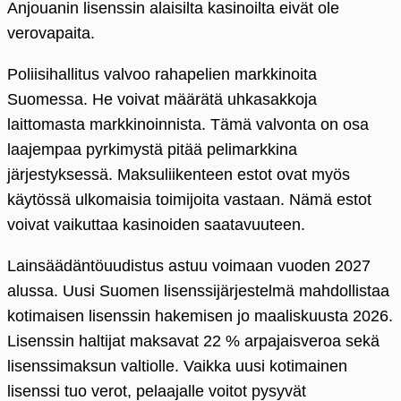
Anjouanin lisenssin alaisilta kasinoilta eivät ole
verovapaita.
Poliisihallitus valvoo rahapelien markkinoita
Suomessa. He voivat määrätä uhkasakkoja
laittomasta markkinoinnista. Tämä valvonta on osa
laajempaa pyrkimystä pitää pelimarkkina
järjestyksessä. Maksuliikenteen estot ovat myös
käytössä ulkomaisia toimijoita vastaan. Nämä estot
voivat vaikuttaa kasinoiden saatavuuteen.
Lainsäädäntöuudistus astuu voimaan vuoden 2027
alussa. Uusi Suomen lisenssijärjestelmä mahdollistaa
kotimaisen lisenssin hakemisen jo maaliskuusta 2026.
Lisenssin haltijat maksavat 22 % arpajaisveroa sekä
lisenssimaksun valtiolle. Vaikka uusi kotimainen
lisenssi tuo verot, pelaajalle voitot pysyvät