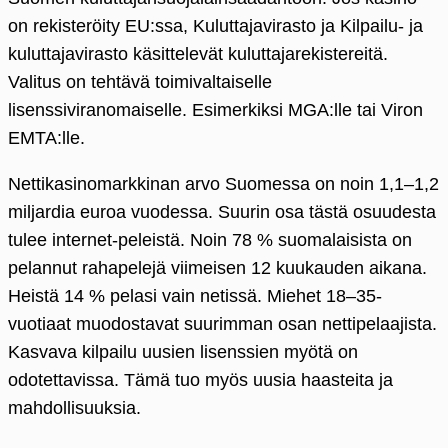
on rekisteröity EU:ssa, Kuluttajavirasto ja Kilpailu‑ ja
kuluttajavirasto käsittelevät kuluttajarekistereitä.
Valitus on tehtävä toimivaltaiselle
lisenssiviranomaiselle. Esimerkiksi MGA:lle tai Viron
EMTA:lle.
Nettikasinomarkkinan arvo Suomessa on noin 1,1–1,2
miljardia euroa vuodessa. Suurin osa tästä osuudesta
tulee internet-peleistä. Noin 78 % suomalaisista on
pelannut rahapelejä viimeisen 12 kuukauden aikana.
Heistä 14 % pelasi vain netissä. Miehet 18–35-
vuotiaat muodostavat suurimman osan nettipelaajista.
Kasvava kilpailu uusien lisenssien myötä on
odotettavissa. Tämä tuo myös uusia haasteita ja
mahdollisuuksia.