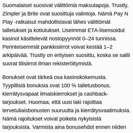
Suomalaiset suosivat välittömiä maksutapoja. Trustly,
Zimpler ja Brite ovat suosittuja valintoja. Nämä Pay N
Play -ratkaisut mahdollistavat lähes välittömät
talletukset ja kotiutukset. Useimmat ETA-lisensoidut
kasinot käsittelevät nostopyynnöt 0–24 tunnissa.
Perinteisemmät pankkisiirrot voivat kestää 1–2
arkipäivää. Trustly on erityisen suosittu, koska se sallii
suorat tilisiirrot ilman rekisteröitymistä.
Bonukset ovat tärkeä osa kasinokokemusta.
Tyypillisiä bonuksia ovat 100 % talletusbonus,
kierrätysvapaat ilmaiskierrokset ja cashback-
tarjoukset. Huomaa, että uusi laki rajoittaa
tervetuliaisbonusten suuruutta ja kierrätysvaatimuksia.
Nämä rajoitukset voivat poiketa nykyisistä
tarjouksista. Varmista aina bonusehdot ennen niiden