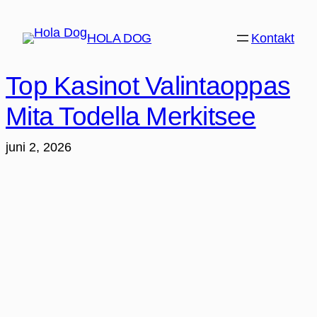
Hoppa
till
HOLA DOG
Kontakt
innehåll
Top Kasinot Valintaoppas
Mita Todella Merkitsee
juni 2, 2026