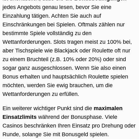
jedes Angebots genau lesen, bevor Sie eine
Einzahlung tätigen. Achten Sie auch auf
Einschränkungen bei Spielen. Oftmals zählen nur
bestimmte Spiele vollständig zu den
Wettanforderungen. Slots tragen meist zu 100% bei,
aber Tischspiele wie Blackjack oder Roulette oft nur
zu einem Bruchteil (z.B. 10% oder 20%) oder sind
sogar ganz ausgeschlossen. Wenn Sie also einen
Bonus erhalten und hauptsächlich Roulette spielen
möchten, werden Sie ewig brauchen, um die
Wettanforderungen zu erfüllen.
Ein weiterer wichtiger Punkt sind die
maximalen
Einsatzlimits
während der Bonusphase. Viele
Casinos beschränken Ihren Einsatz pro Drehung oder
Runde, solange Sie mit Bonusgeld spielen.