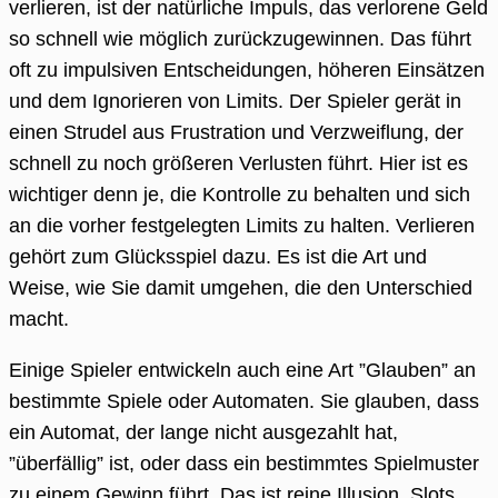
verlieren, ist der natürliche Impuls, das verlorene Geld
so schnell wie möglich zurückzugewinnen. Das führt
oft zu impulsiven Entscheidungen, höheren Einsätzen
und dem Ignorieren von Limits. Der Spieler gerät in
einen Strudel aus Frustration und Verzweiflung, der
schnell zu noch größeren Verlusten führt. Hier ist es
wichtiger denn je, die Kontrolle zu behalten und sich
an die vorher festgelegten Limits zu halten. Verlieren
gehört zum Glücksspiel dazu. Es ist die Art und
Weise, wie Sie damit umgehen, die den Unterschied
macht.
Einige Spieler entwickeln auch eine Art ”Glauben” an
bestimmte Spiele oder Automaten. Sie glauben, dass
ein Automat, der lange nicht ausgezahlt hat,
”überfällig” ist, oder dass ein bestimmtes Spielmuster
zu einem Gewinn führt. Das ist reine Illusion. Slots