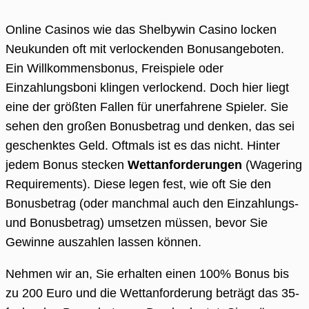
Online Casinos wie das Shelbywin Casino locken
Neukunden oft mit verlockenden Bonusangeboten.
Ein Willkommensbonus, Freispiele oder
Einzahlungsboni klingen verlockend. Doch hier liegt
eine der größten Fallen für unerfahrene Spieler. Sie
sehen den großen Bonusbetrag und denken, das sei
geschenktes Geld. Oftmals ist es das nicht. Hinter
jedem Bonus stecken
Wettanforderungen
(Wagering
Requirements). Diese legen fest, wie oft Sie den
Bonusbetrag (oder manchmal auch den Einzahlungs-
und Bonusbetrag) umsetzen müssen, bevor Sie
Gewinne auszahlen lassen können.
Nehmen wir an, Sie erhalten einen 100% Bonus bis
zu 200 Euro und die Wettanforderung beträgt das 35-