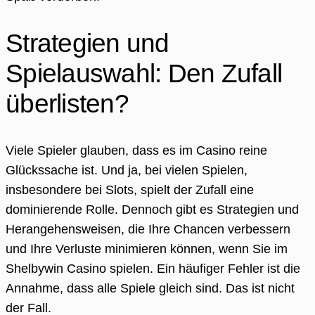
Strategien und
Spielauswahl: Den Zufall
überlisten?
Viele Spieler glauben, dass es im Casino reine
Glückssache ist. Und ja, bei vielen Spielen,
insbesondere bei Slots, spielt der Zufall eine
dominierende Rolle. Dennoch gibt es Strategien und
Herangehensweisen, die Ihre Chancen verbessern
und Ihre Verluste minimieren können, wenn Sie im
Shelbywin Casino spielen. Ein häufiger Fehler ist die
Annahme, dass alle Spiele gleich sind. Das ist nicht
der Fall.