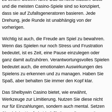
und die meisten Casino-Spiele sind so konzipiert,
dass sie auf Zufallsgeneratoren basieren. Jede
Drehung, jede Runde ist unabhängig von der
vorherigen.
Wichtig ist auch, die Freude am Spiel zu bewahren.
Wenn das Spielen nur noch Stress und Frustration
bedeutet, ist es Zeit, eine Pause einzulegen oder
ganz damit aufzuhören. Verantwortungsvolles Spielen
bedeutet auch, die emotionalen Auswirkungen des
Spielens zu erkennen und zu managen. Haben Sie
Spaß, aber behalten Sie immer den Kopf klar.
Das Shelbywin Casino bietet, wie erwähnt,
Werkzeuge zur Limitierung. Nutzen Sie diese nicht
nur für Einzahlungen, sondern auch mental. Setzen