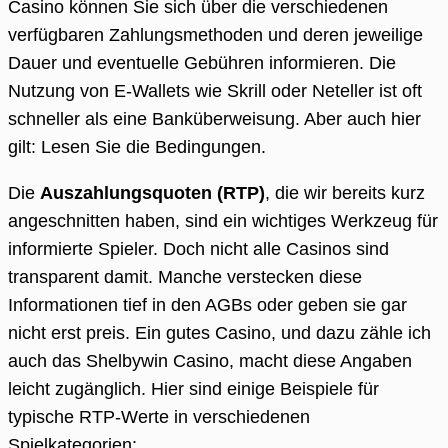
Casino können Sie sich über die verschiedenen
verfügbaren Zahlungsmethoden und deren jeweilige
Dauer und eventuelle Gebühren informieren. Die
Nutzung von E-Wallets wie Skrill oder Neteller ist oft
schneller als eine Banküberweisung. Aber auch hier
gilt: Lesen Sie die Bedingungen.
Die
Auszahlungsquoten (RTP)
, die wir bereits kurz
angeschnitten haben, sind ein wichtiges Werkzeug für
informierte Spieler. Doch nicht alle Casinos sind
transparent damit. Manche verstecken diese
Informationen tief in den AGBs oder geben sie gar
nicht erst preis. Ein gutes Casino, und dazu zähle ich
auch das Shelbywin Casino, macht diese Angaben
leicht zugänglich. Hier sind einige Beispiele für
typische RTP-Werte in verschiedenen
Spielkategorien: