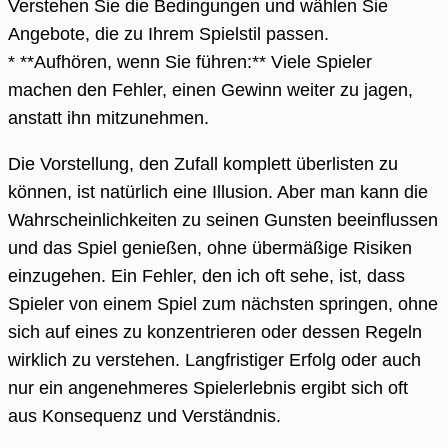
Verstehen Sie die Bedingungen und wählen Sie
Angebote, die zu Ihrem Spielstil passen.
* **Aufhören, wenn Sie führen:** Viele Spieler
machen den Fehler, einen Gewinn weiter zu jagen,
anstatt ihn mitzunehmen.
Die Vorstellung, den Zufall komplett überlisten zu
können, ist natürlich eine Illusion. Aber man kann die
Wahrscheinlichkeiten zu seinen Gunsten beeinflussen
und das Spiel genießen, ohne übermäßige Risiken
einzugehen. Ein Fehler, den ich oft sehe, ist, dass
Spieler von einem Spiel zum nächsten springen, ohne
sich auf eines zu konzentrieren oder dessen Regeln
wirklich zu verstehen. Langfristiger Erfolg oder auch
nur ein angenehmeres Spielerlebnis ergibt sich oft
aus Konsequenz und Verständnis.