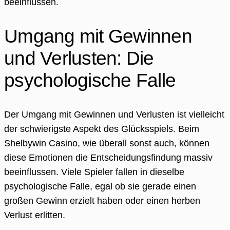
beeinflussen.
Umgang mit Gewinnen
und Verlusten: Die
psychologische Falle
Der Umgang mit Gewinnen und Verlusten ist vielleicht
der schwierigste Aspekt des Glücksspiels. Beim
Shelbywin Casino, wie überall sonst auch, können
diese Emotionen die Entscheidungsfindung massiv
beeinflussen. Viele Spieler fallen in dieselbe
psychologische Falle, egal ob sie gerade einen
großen Gewinn erzielt haben oder einen herben
Verlust erlitten.