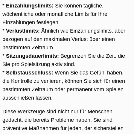
*
Einzahlungslimits:
Sie können tägliche,
wöchentliche oder monatliche Limits für Ihre
Einzahlungen festlegen.
*
Verlustlimits:
Ähnlich wie Einzahlungslimits, aber
bezogen auf den maximalen Verlust über einen
bestimmten Zeitraum.
*
Sitzungsdauerlimits:
Begrenzen Sie die Zeit, die
Sie pro Spielsitzung aktiv sind.
*
Selbst­aus­sch­luss:
Wenn Sie das Gefühl haben,
die Kontrolle zu verlieren, können Sie sich für einen
bestimmten Zeitraum oder permanent vom Spielen
ausschließen lassen.
Diese Werkzeuge sind nicht nur für Menschen
gedacht, die bereits Probleme haben. Sie sind
präventive Maßnahmen für jeden, der sicherstellen