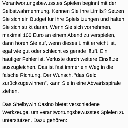
Verantwortungsbewusstes Spielen beginnt mit der
Selbstwahrnehmung. Kennen Sie Ihre Limits? Setzen
Sie sich ein Budget für Ihre Spielsitzungen und halten
Sie sich strikt daran. Wenn Sie sich vornehmen,
maximal 100 Euro an einem Abend zu verspielen,
dann hören Sie auf, wenn dieses Limit erreicht ist,
egal wie gut oder schlecht es gerade läuft. Ein
häufiger Fehler ist, Verluste durch weitere Einsätze
auszugleichen. Das ist fast immer ein Weg in die
falsche Richtung. Der Wunsch, ”das Geld
zurückzugewinnen”, kann Sie in eine Abwärtsspirale
ziehen.
Das Shelbywin Casino bietet verschiedene
Werkzeuge, um verantwortungsbewusstes Spielen zu
unterstützen. Dazu gehören: