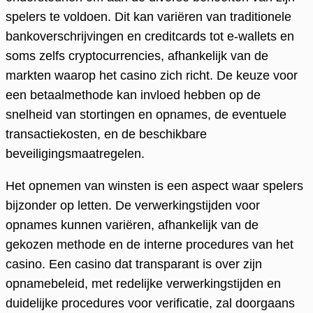
spelers te voldoen. Dit kan variëren van traditionele
bankoverschrijvingen en creditcards tot e-wallets en
soms zelfs cryptocurrencies, afhankelijk van de
markten waarop het casino zich richt. De keuze voor
een betaalmethode kan invloed hebben op de
snelheid van stortingen en opnames, de eventuele
transactiekosten, en de beschikbare
beveiligingsmaatregelen.
Het opnemen van winsten is een aspect waar spelers
bijzonder op letten. De verwerkingstijden voor
opnames kunnen variëren, afhankelijk van de
gekozen methode en de interne procedures van het
casino. Een casino dat transparant is over zijn
opnamebeleid, met redelijke verwerkingstijden en
duidelijke procedures voor verificatie, zal doorgaans