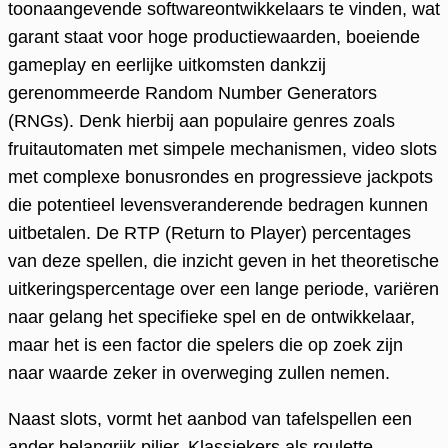
toonaangevende softwareontwikkelaars te vinden, wat
garant staat voor hoge productiewaarden, boeiende
gameplay en eerlijke uitkomsten dankzij
gerenommeerde Random Number Generators
(RNGs). Denk hierbij aan populaire genres zoals
fruitautomaten met simpele mechanismen, video slots
met complexe bonusrondes en progressieve jackpots
die potentieel levensveranderende bedragen kunnen
uitbetalen. De RTP (Return to Player) percentages
van deze spellen, die inzicht geven in het theoretische
uitkeringspercentage over een lange periode, variëren
naar gelang het specifieke spel en de ontwikkelaar,
maar het is een factor die spelers die op zoek zijn
naar waarde zeker in overweging zullen nemen.
Naast slots, vormt het aanbod van tafelspellen een
ander belangrijk pilier. Klassiekers als roulette,