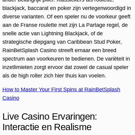
blackjack, baccarat en poker zijn vertegenwoordigd in
diverse varianten. Of een speler nu de voorkeur geeft
aan de Franse roulette met zijn La Partage regel, de
snelle actie van Lightning Blackjack, of de
strategische diepgang van Caribbean Stud Poker,
RainBetSplash Casino streeft ernaar een breed
spectrum aan voorkeuren te bedienen. De variëteit in
inzetlimieten zorgt ervoor dat zowel de casual speler
als de high roller zich hier thuis kan voelen.
How to Master Your First Spins at RainBetSplash
Casino
Live Casino Ervaringen:
Interactie en Realisme