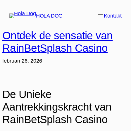
Hoppa
till
HOLA DOG
Kontakt
innehåll
Ontdek de sensatie van
RainBetSplash Casino
februari 26, 2026
De Unieke
Aantrekkingskracht van
RainBetSplash Casino