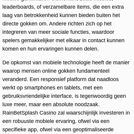
leaderboards, of verzamelbare items, die een extra
laag van betrokkenheid kunnen bieden buiten het
directe gokken om. Andere richten zich op het
integreren van meer sociale functies, waardoor
spelers gemakkelijker met elkaar in contact kunnen
komen en hun ervaringen kunnen delen.
De opkomst van mobiele technologie heeft de manier
waarop mensen online gokken fundamenteel
veranderd. Een responsief platform dat naadloos
werkt op smartphones en tablets, met een
gebruiksvriendelijke interface, is tegenwoordig geen
luxe meer, maar een absolute noodzaak.
RainBetSplash Casino zal waarschijnlijk investeren in
een robuuste mobiele ervaring, ofwel via een
specifieke app, ofwel via een geoptimaliseerde