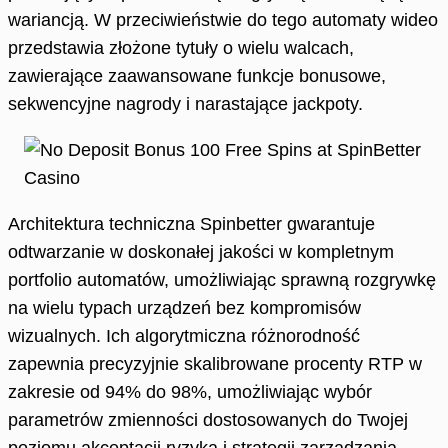
wariancją. W przeciwieństwie do tego automaty wideo
przedstawia złożone tytuły o wielu walcach,
zawierające zaawansowane funkcje bonusowe,
sekwencyjne nagrody i narastające jackpoty.
Architektura techniczna Spinbetter gwarantuje
odtwarzanie w doskonałej jakości w kompletnym
portfolio automatów, umożliwiając sprawną rozgrywkę
na wielu typach urządzeń bez kompromisów
wizualnych. Ich algorytmiczna różnorodność
zapewnia precyzyjnie skalibrowane procenty RTP w
zakresie od 94% do 98%, umożliwiając wybór
parametrów zmienności dostosowanych do Twojej