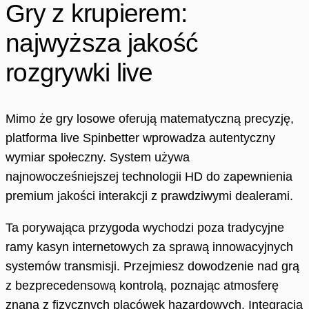
Gry z krupierem:
najwyższa jakość
rozgrywki live
Mimo że gry losowe oferują matematyczną precyzję,
platforma live Spinbetter wprowadza autentyczny
wymiar społeczny. System używa
najnowocześniejszej technologii HD do zapewnienia
premium jakości interakcji z prawdziwymi dealerami.
Ta porywająca przygoda wychodzi poza tradycyjne
ramy kasyn internetowych za sprawą innowacyjnych
systemów transmisji. Przejmiesz dowodzenie nad grą
z bezprecedensową kontrolą, poznając atmosferę
znaną z fizycznych placówek hazardowych. Integracja