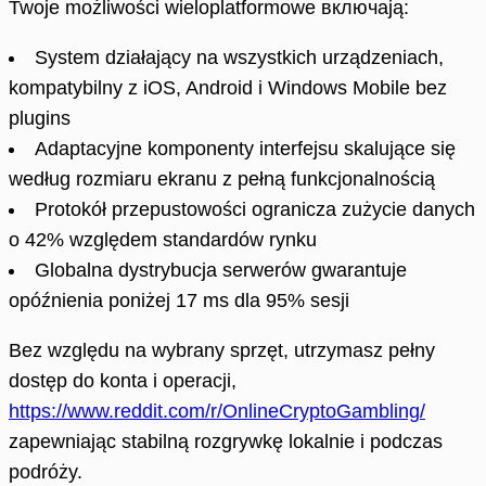
Twoje możliwości wieloplatformowe включają:
System działający na wszystkich urządzeniach,
kompatybilny z iOS, Android i Windows Mobile bez
plugins
Adaptacyjne komponenty interfejsu skalujące się
według rozmiaru ekranu z pełną funkcjonalnością
Protokół przepustowości ogranicza zużycie danych
o 42% względem standardów rynku
Globalna dystrybucja serwerów gwarantuje
opóźnienia poniżej 17 ms dla 95% sesji
Bez względu na wybrany sprzęt, utrzymasz pełny
dostęp do konta i operacji,
https://www.reddit.com/r/OnlineCryptoGambling/
zapewniając stabilną rozgrywkę lokalnie i podczas
podróży.