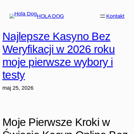
Hoppa
till
HOLA DOG
Kontakt
innehåll
Najlepsze Kasyno Bez
Weryfikacji w 2026 roku
moje pierwsze wybory i
testy
maj 25, 2026
Moje Pierwsze Kroki w