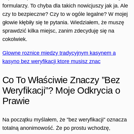
formularzy. To chyba dla takich nowicjuszy jak ja. Ale
czy to bezpieczne? Czy to w ogóle legalne? W mojej
głowie kłębiły się te pytania. Wiedziałem, że muszę
sprawdzić kilka miejsc, zanim zdecyduję się na
cokolwiek.
Glowne roznice miedzy tradycyjnym kasynem a
kasyno bez weryfikacji ktore musisz znac
Co To Właściwie Znaczy ”Bez
Weryfikacji”? Moje Odkrycia o
Prawie
Na początku myślałem, że ”bez weryfikacji” oznacza
totalną anonimowość. Że po prostu wchodzę,