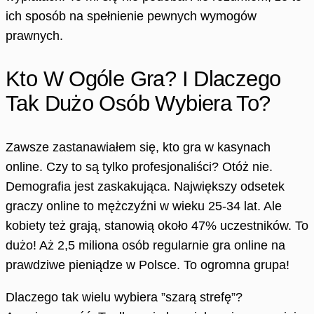
ich sposób na spełnienie pewnych wymogów
prawnych.
Kto W Ogóle Gra? I Dlaczego
Tak Dużo Osób Wybiera To?
Zawsze zastanawiałem się, kto gra w kasynach
online. Czy to są tylko profesjonaliści? Otóż nie.
Demografia jest zaskakująca. Największy odsetek
graczy online to mężczyźni w wieku 25-34 lat. Ale
kobiety też grają, stanowią około 47% uczestników. To
dużo! Aż 2,5 miliona osób regularnie gra online na
prawdziwe pieniądze w Polsce. To ogromna grupa!
Dlaczego tak wielu wybiera ”szarą strefę”?