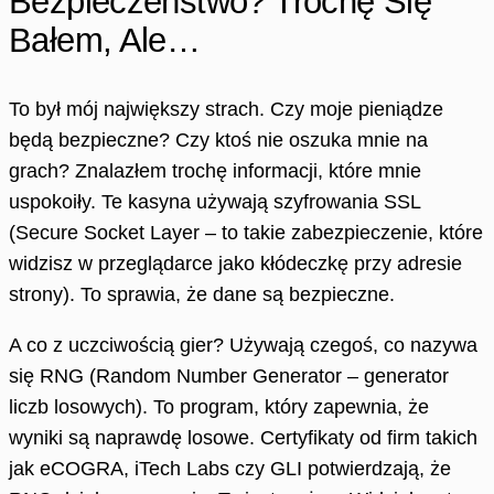
Bezpieczeństwo? Trochę Się
Bałem, Ale…
To był mój największy strach. Czy moje pieniądze
będą bezpieczne? Czy ktoś nie oszuka mnie na
grach? Znalazłem trochę informacji, które mnie
uspokoiły. Te kasyna używają szyfrowania SSL
(Secure Socket Layer – to takie zabezpieczenie, które
widzisz w przeglądarce jako kłódeczkę przy adresie
strony). To sprawia, że dane są bezpieczne.
A co z uczciwością gier? Używają czegoś, co nazywa
się RNG (Random Number Generator – generator
liczb losowych). To program, który zapewnia, że
wyniki są naprawdę losowe. Certyfikaty od firm takich
jak eCOGRA, iTech Labs czy GLI potwierdzają, że