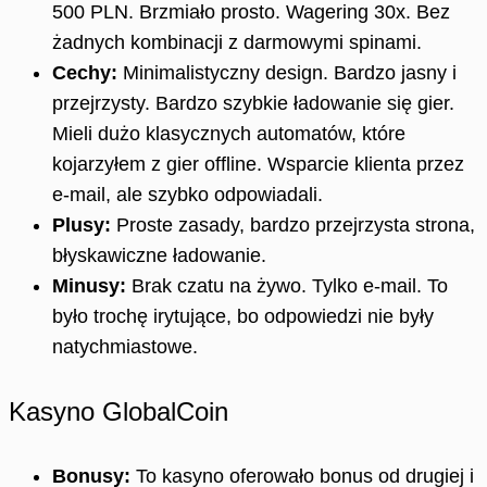
500 PLN. Brzmiało prosto. Wagering 30x. Bez
żadnych kombinacji z darmowymi spinami.
Cechy:
Minimalistyczny design. Bardzo jasny i
przejrzysty. Bardzo szybkie ładowanie się gier.
Mieli dużo klasycznych automatów, które
kojarzyłem z gier offline. Wsparcie klienta przez
e-mail, ale szybko odpowiadali.
Plusy:
Proste zasady, bardzo przejrzysta strona,
błyskawiczne ładowanie.
Minusy:
Brak czatu na żywo. Tylko e-mail. To
było trochę irytujące, bo odpowiedzi nie były
natychmiastowe.
Kasyno GlobalCoin
Bonusy:
To kasyno oferowało bonus od drugiej i