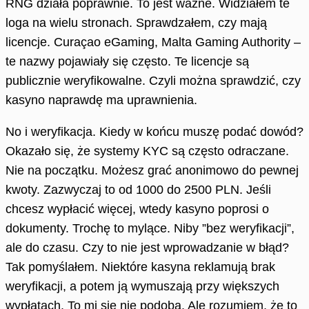
RNG działa poprawnie. To jest ważne. Widziałem te
loga na wielu stronach. Sprawdzałem, czy mają
licencje. Curaçao eGaming, Malta Gaming Authority –
te nazwy pojawiały się często. Te licencje są
publicznie weryfikowalne. Czyli można sprawdzić, czy
kasyno naprawdę ma uprawnienia.
No i weryfikacja. Kiedy w końcu muszę podać dowód?
Okazało się, że systemy KYC są często odraczane.
Nie na początku. Możesz grać anonimowo do pewnej
kwoty. Zazwyczaj to od 1000 do 2500 PLN. Jeśli
chcesz wypłacić więcej, wtedy kasyno poprosi o
dokumenty. Trochę to mylące. Niby ”bez weryfikacji”,
ale do czasu. Czy to nie jest wprowadzanie w błąd?
Tak pomyślałem. Niektóre kasyna reklamują brak
weryfikacji, a potem ją wymuszają przy większych
wypłatach. To mi się nie podoba. Ale rozumiem, że to