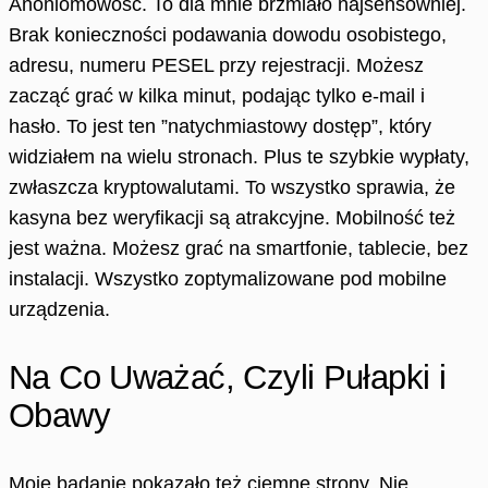
Anoniomowość. To dla mnie brzmiało najsensowniej.
Brak konieczności podawania dowodu osobistego,
adresu, numeru PESEL przy rejestracji. Możesz
zacząć grać w kilka minut, podając tylko e-mail i
hasło. To jest ten ”natychmiastowy dostęp”, który
widziałem na wielu stronach. Plus te szybkie wypłaty,
zwłaszcza kryptowalutami. To wszystko sprawia, że
kasyna bez weryfikacji są atrakcyjne. Mobilność też
jest ważna. Możesz grać na smartfonie, tablecie, bez
instalacji. Wszystko zoptymalizowane pod mobilne
urządzenia.
Na Co Uważać, Czyli Pułapki i
Obawy
Moje badanie pokazało też ciemne strony. Nie