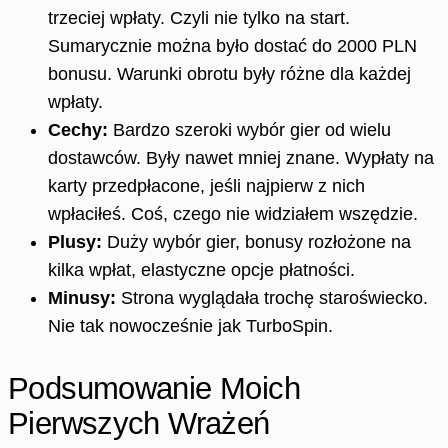
trzeciej wpłaty. Czyli nie tylko na start.
Sumarycznie można było dostać do 2000 PLN
bonusu. Warunki obrotu były różne dla każdej
wpłaty.
Cechy:
Bardzo szeroki wybór gier od wielu
dostawców. Były nawet mniej znane. Wypłaty na
karty przedpłacone, jeśli najpierw z nich
wpłaciłeś. Coś, czego nie widziałem wszędzie.
Plusy:
Duży wybór gier, bonusy rozłożone na
kilka wpłat, elastyczne opcje płatności.
Minusy:
Strona wyglądała trochę staroświecko.
Nie tak nowocześnie jak TurboSpin.
Podsumowanie Moich
Pierwszych Wrażeń