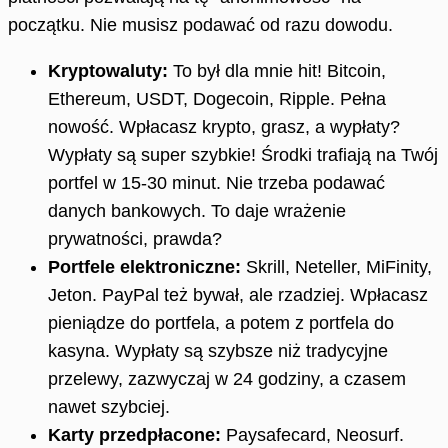
początku. Nie musisz podawać od razu dowodu.
Kryptowaluty:
To był dla mnie hit! Bitcoin,
Ethereum, USDT, Dogecoin, Ripple. Pełna
nowość. Wpłacasz krypto, grasz, a wypłaty?
Wypłaty są super szybkie! Środki trafiają na Twój
portfel w 15-30 minut. Nie trzeba podawać
danych bankowych. To daje wrażenie
prywatności, prawda?
Portfele elektroniczne:
Skrill, Neteller, MiFinity,
Jeton. PayPal też bywał, ale rzadziej. Wpłacasz
pieniądze do portfela, a potem z portfela do
kasyna. Wypłaty są szybsze niż tradycyjne
przelewy, zazwyczaj w 24 godziny, a czasem
nawet szybciej.
Karty przedpłacone:
Paysafecard, Neosurf.