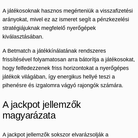
A játékosoknak hasznos megérteniük a visszafizetési
arányokat, mivel ez az ismeret segít a pénzkezelési
stratégiájuknak megfelelő nyerőgépek
kiválasztásában.
A Betmatch a játékkínálatának rendszeres
frissítésével folyamatosan arra bátorítja a játékosokat,
hogy felfedezzenek friss horizontokat a nyerőgépes
játékok világában, így energikus hellyé teszi a
pihenésre és izgalomra vágyó rajongók számára.
A jackpot jellemzők
magyarázata
A jackpot jellemzők sokszor elvarázsolják a