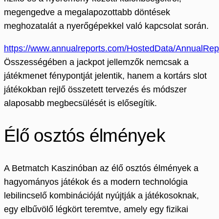
megengedve a megalapozottabb döntések
meghozatalát a nyerőgépekkel való kapcsolat során.
https://www.annualreports.com/HostedData/AnnualRe
Összességében a jackpot jellemzők nemcsak a
játékmenet fénypontját jelentik, hanem a kortárs slot
játékokban rejlő összetett tervezés és módszer
alaposabb megbecsülését is elősegítik.
Élő osztós élmények
A Betmatch Kaszinóban az élő osztós élmények a
hagyományos játékok és a modern technológia
lebilincselő kombinációját nyújtják a játékosoknak,
egy elbűvölő légkört teremtve, amely egy fizikai