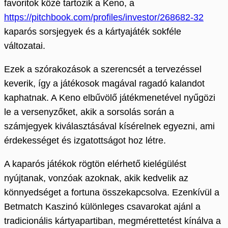
favoritok közé tartozik a Keno, a
https://pitchbook.com/profiles/investor/268682-32
kaparós sorsjegyek és a kártyajáték sokféle
változatai.
Ezek a szórakozások a szerencsét a tervezéssel
keverik, így a játékosok magával ragadó kalandot
kaphatnak. A Keno elbűvölő játékmenetével nyűgözi
le a versenyzőket, akik a sorsolás során a
számjegyek kiválasztásával kísérelnek egyezni, ami
érdekességet és izgatottságot hoz létre.
A kaparós játékok rögtön elérhető kielégülést
nyújtanak, vonzóak azoknak, akik kedvelik az
könnyedséget a fortuna összekapcsolva. Ezenkívül a
Betmatch Kaszinó különleges csavarokat ajánl a
tradicionális kártyapartiban, megmérettetést kínálva a