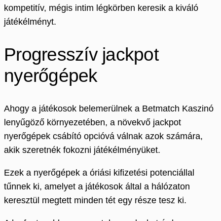
kompetitív, mégis intim légkörben keresik a kiváló
játékélményt.
Progresszív jackpot
nyerőgépek
Ahogy a játékosok belemerülnek a Betmatch Kaszinó
lenyűgöző környezetében, a növekvő jackpot
nyerőgépek csábító opcióvá válnak azok számára,
akik szeretnék fokozni játékélményüket.
Ezek a nyerőgépek a óriási kifizetési potenciállal
tűnnek ki, amelyet a játékosok által a hálózaton
keresztül megtett minden tét egy része tesz ki.