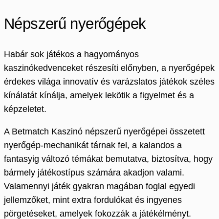
Népszerű nyerőgépek
Habár sok játékos a hagyományos
kaszinókedvenceket részesíti előnyben, a nyerőgépek
érdekes világa innovatív és varázslatos játékok széles
kínálatát kínálja, amelyek lekötik a figyelmet és a
képzeletet.
A Betmatch Kaszinó népszerű nyerőgépei összetett
nyerőgép-mechanikát tárnak fel, a kalandos a
fantasyig változó témákat bemutatva, biztosítva, hogy
bármely játékostípus számára akadjon valami.
Valamennyi játék gyakran magában foglal egyedi
jellemzőket, mint extra fordulókat és ingyenes
pörgetéseket, amelyek fokozzák a játékélményt.