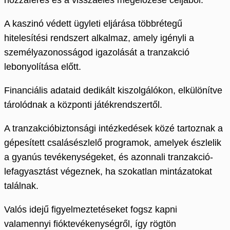
A kaszinó védett ügyleti eljárása többrétegű
hitelesítési rendszert alkalmaz, amely igényli a
személyazonosságod igazolását a tranzakció
lebonyolítása előtt.
Financiális adataid dedikált kiszolgálókon, elkülönítve
tárolódnak a központi játékrendszertől.
A tranzakcióbiztonsági intézkedések közé tartoznak a
gépesített csalásészlelő programok, amelyek észlelik
a gyanús tevékenységeket, és azonnali tranzakció-
lefagyasztást végeznek, ha szokatlan mintázatokat
találnak.
Valós idejű figyelmeztetéseket fogsz kapni
valamennyi fióktevékenységről, így rögtön