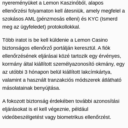
nyereményüket a Lemon Kaszinóból, alapos
ellenőrzési folyamaton kell átesniük, amely megfelel a
szokásos AML (pénzmosás elleni) és KYC (Ismerd
meg az ügyfeledet) protokollokkal.
Több iratot is be kell küldenie a Lemon Casino
biztonságos ellenőrző portálján keresztül. A fiók
ellenőrzésének eljárásai közé tartozik egy érvényes,
kormány által kiállított személyazonosító okmány, egy
az utóbbi 3 hónapon belül kiállított lakcímkártya,
valamint a használt tranzakciós módszerek átlátható
másolatainak benyújtása.
A fokozott biztonság érdekében további azonosítási
eljárásokat is el kell végeznie, például
videóbeszélgetést vagy biometrikus ellenőrzést.