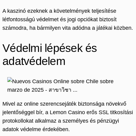
A kaszinó ezeknek a követelmények teljesítése
létfontosságú védelmet és jogi opciókat biztosít
számodra, ha bármilyen vita adódna a játékai közben.
Védelmi lépések és
adatvédelem
Mivel az online szerencsejáték biztonsága növekvő
jelentőséggel bír, a Lemon Casino erős SSL titkosítási
protokollokat alkalmaz a személyes és pénzügyi
adatok védelme érdekében.