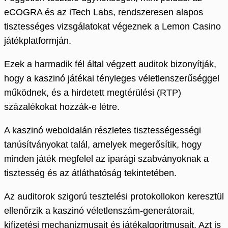
eCOGRA és az iTech Labs, rendszeresen alapos
tisztességes vizsgálatokat végeznek a Lemon Casino
játékplatformján.
Ezek a harmadik fél által végzett auditok bizonyítják,
hogy a kaszinó játékai tényleges véletlenszerűséggel
működnek, és a hirdetett megtérülési (RTP)
százalékokat hozzák-e létre.
A kaszinó weboldalán részletes tisztességességi
tanúsítványokat talál, amelyek megerősítik, hogy
minden játék megfelel az iparági szabványoknak a
tisztesség és az átláthatóság tekintetében.
Az auditorok szigorú tesztelési protokollokon keresztül
ellenőrzik a kaszinó véletlenszám-generátorait,
kifizetési mechanizmusait és játékalgoritmusait. Azt is