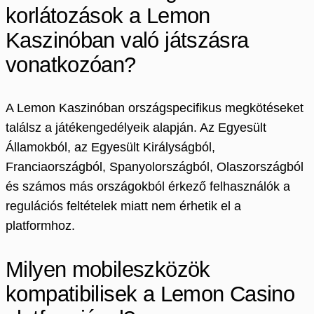
korlátozások a Lemon
Kaszinóban való játszásra
vonatkozóan?
A Lemon Kaszinóban országspecifikus megkötéseket
találsz a játékengedélyeik alapján. Az Egyesült
Államokból, az Egyesült Királyságból,
Franciaországból, Spanyolországból, Olaszországból
és számos más országokból érkező felhasználók a
regulációs feltételek miatt nem érhetik el a
platformhoz.
Milyen mobileszközök
kompatibilisek a Lemon Casino