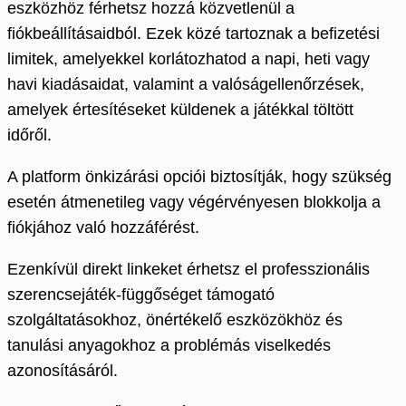
eszközhöz férhetsz hozzá közvetlenül a
fiókbeállításaidból. Ezek közé tartoznak a befizetési
limitek, amelyekkel korlátozhatod a napi, heti vagy
havi kiadásaidat, valamint a valóságellenőrzések,
amelyek értesítéseket küldenek a játékkal töltött
időről.
A platform önkizárási opciói biztosítják, hogy szükség
esetén átmenetileg vagy végérvényesen blokkolja a
fiókjához való hozzáférést.
Ezenkívül direkt linkeket érhetsz el professzionális
szerencsejáték-függőséget támogató
szolgáltatásokhoz, önértékelő eszközökhöz és
tanulási anyagokhoz a problémás viselkedés
azonosításáról.