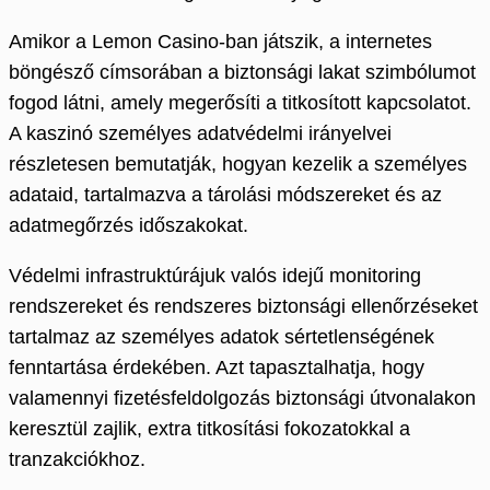
Amikor a Lemon Casino-ban játszik, a internetes
böngésző címsorában a biztonsági lakat szimbólumot
fogod látni, amely megerősíti a titkosított kapcsolatot.
A kaszinó személyes adatvédelmi irányelvei
részletesen bemutatják, hogyan kezelik a személyes
adataid, tartalmazva a tárolási módszereket és az
adatmegőrzés időszakokat.
Védelmi infrastruktúrájuk valós idejű monitoring
rendszereket és rendszeres biztonsági ellenőrzéseket
tartalmaz az személyes adatok sértetlenségének
fenntartása érdekében. Azt tapasztalhatja, hogy
valamennyi fizetésfeldolgozás biztonsági útvonalakon
keresztül zajlik, extra titkosítási fokozatokkal a
tranzakciókhoz.