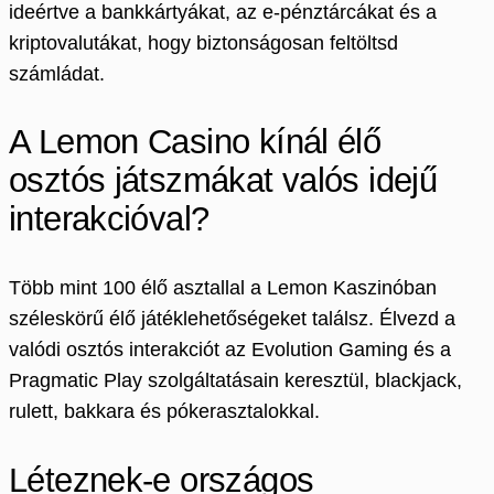
ideértve a bankkártyákat, az e-pénztárcákat és a
kriptovalutákat, hogy biztonságosan feltöltsd
számládat.
A Lemon Casino kínál élő
osztós játszmákat valós idejű
interakcióval?
Több mint 100 élő asztallal a Lemon Kaszinóban
széleskörű élő játéklehetőségeket találsz. Élvezd a
valódi osztós interakciót az Evolution Gaming és a
Pragmatic Play szolgáltatásain keresztül, blackjack,
rulett, bakkara és pókerasztalokkal.
Léteznek-e országos