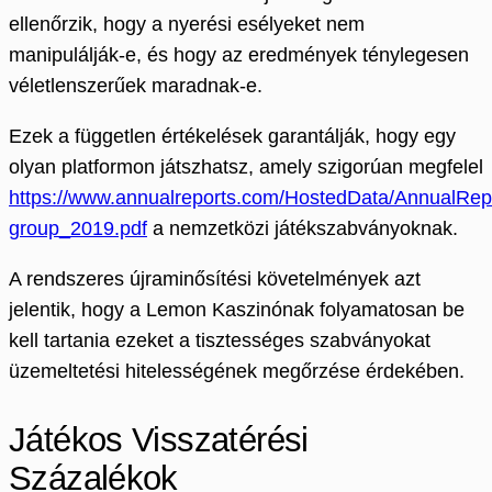
ellenőrzik, hogy a nyerési esélyeket nem
manipulálják-e, és hogy az eredmények ténylegesen
véletlenszerűek maradnak-e.
Ezek a független értékelések garantálják, hogy egy
olyan platformon játszhatsz, amely szigorúan megfelel
https://www.annualreports.com/HostedData/AnnualRepo
group_2019.pdf
a nemzetközi játékszabványoknak.
A rendszeres újraminősítési követelmények azt
jelentik, hogy a Lemon Kaszinónak folyamatosan be
kell tartania ezeket a tisztességes szabványokat
üzemeltetési hitelességének megőrzése érdekében.
Játékos Visszatérési
Százalékok