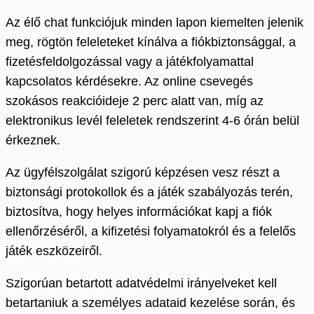
Az élő chat funkciójuk minden lapon kiemelten jelenik
meg, rögtön feleleteket kínálva a fiókbiztonsággal, a
fizetésfeldolgozással vagy a játékfolyamattal
kapcsolatos kérdésekre. Az online csevegés
szokásos reakcióideje 2 perc alatt van, míg az
elektronikus levél feleletek rendszerint 4-6 órán belül
érkeznek.
Az ügyfélszolgálat szigorú képzésen vesz részt a
biztonsági protokollok és a játék szabályozás terén,
biztosítva, hogy helyes információkat kapj a fiók
ellenőrzéséről, a kifizetési folyamatokról és a felelős
játék eszközeiről.
Szigorúan betartott adatvédelmi irányelveket kell
betartaniuk a személyes adataid kezelése során, és