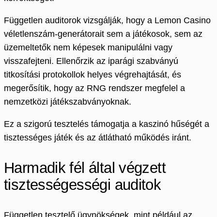
Független auditorok vizsgálják, hogy a Lemon Casino
véletlenszám-generátorait sem a játékosok, sem az
üzemeltetők nem képesek manipulálni vagy
visszafejteni. Ellenőrzik az iparági szabványú
titkosítási protokollok helyes végrehajtását, és
megerősítik, hogy az RNG rendszer megfelel a
nemzetközi játékszabványoknak.
Ez a szigorú tesztelés támogatja a kaszinó hűségét a
tisztességes játék és az átlátható működés iránt.
Harmadik fél által végzett
tisztességességi auditok
Független tesztelő ügynökségek, mint például az