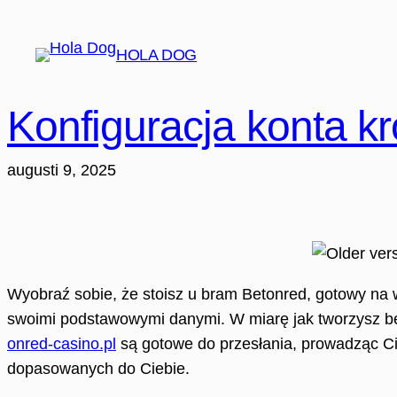
Hoppa
till
HOLA DOG
innehåll
Konfiguracja konta k
augusti 9, 2025
Wyobraź sobie, że stoisz u bram Betonred, gotowy na wej
swoimi podstawowymi danymi. W miarę jak tworzysz be
onred-casino.pl
są gotowe do przesłania, prowadząc Cię 
dopasowanych do Ciebie.