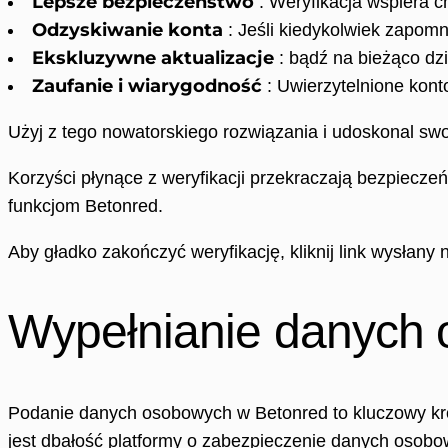
Lepsze bezpieczeństwo
: Weryfikacja wspiera 
Odzyskiwanie konta
: Jeśli kiedykolwiek zapomn
Ekskluzywne aktualizacje
: bądź na bieżąco dzi
Zaufanie i wiarygodność
: Uwierzytelnione kont
Użyj z tego nowatorskiego rozwiązania i udoskonal sw
Korzyści płynące z weryfikacji przekraczają bezpiecze
funkcjom Betonred.
Aby gładko zakończyć weryfikację, kliknij link wysłany 
Wypełnianie danych
Podanie danych osobowych w Betonred to kluczowy kro
jest dbałość platformy o zabezpieczenie danych osobow