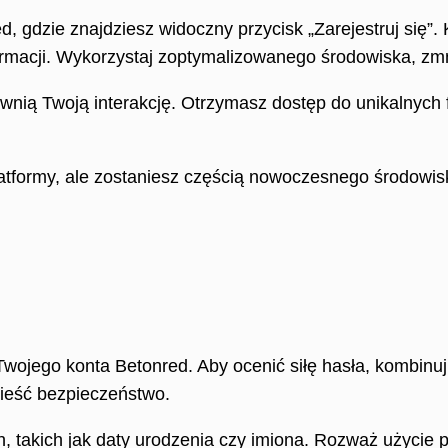
, gdzie znajdziesz widoczny przycisk „Zarejestruj się”. 
ormacji. Wykorzystaj zoptymalizowanego środowiska, zm
nią Twoją interakcję. Otrzymasz dostęp do unikalnych f
atformy, ale zostaniesz częścią nowoczesnego środowiska.
ojego konta Betonred. Aby ocenić siłę hasła, kombinuj wi
nieść bezpieczeństwo.
 takich jak daty urodzenia czy imiona. Rozważ użycie p