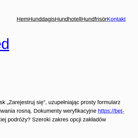
Hem
Hunddagis
Hundhotell
Hundfrisör
Kontakt
ed
 „Zarejestruj się”, uzupełniając prosty formularz
kiwania rosną. Dokumenty weryfikacyjne
https://bet-
kiej podróży? Szeroki zakres opcji zakładów