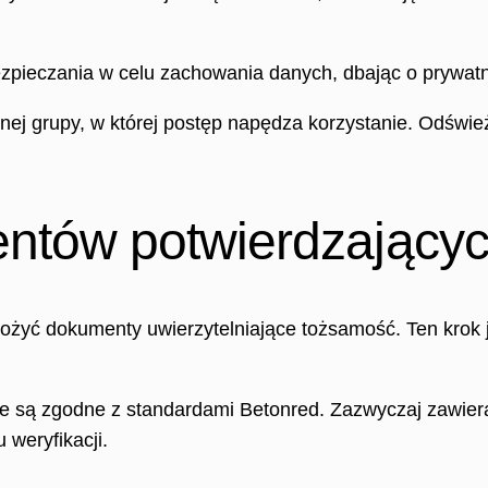
ezpieczania w celu zachowania danych, dbając o prywatn
onej grupy, w której postęp napędza korzystanie. Odświe
ntów potwierdzający
łożyć dokumenty uwierzytelniające tożsamość. Ten kro
re są zgodne z standardami Betonred. Zazwyczaj zawie
 weryfikacji.