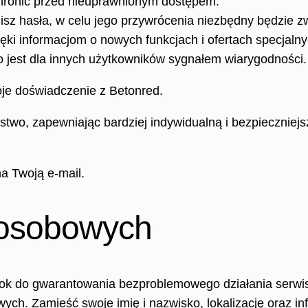
chronić przed nieuprawnionym dostępem.
isz hasła, w celu jego przywrócenia niezbędny będzie z
ęki informacjom o nowych funkcjach i ofertach specjalny
o jest dla innych użytkowników sygnałem wiarygodności.
oje doświadczenie z Betonred.
ństwo, zapewniając bardziej indywidualną i bezpieczni
na Twoją e-mail.
 osobowych
k do gwarantowania bezproblemowego działania serwisu
ych. Zamieść swoje imię i nazwisko, lokalizację oraz in