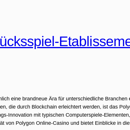
ücksspiel-Etablissem
hlich eine brandneue Ära für unterschiedliche Branchen 
n, die durch Blockchain erleichtert werden, ist das Po
gs-Innovation mit typischen Computerspiele-Elementen,
ät von Polygon Online-Casino und bietet Einblicke in die