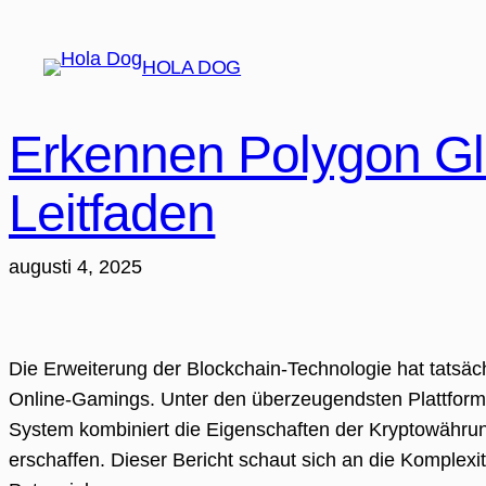
Hoppa
till
HOLA DOG
innehåll
Erkennen Polygon Gl
Leitfaden
augusti 4, 2025
Die Erweiterung der Blockchain-Technologie hat tatsäc
Online-Gamings. Unter den überzeugendsten Plattforme
System kombiniert die Eigenschaften
der Kryptowährun
erschaffen. Dieser Bericht schaut sich an die Komplexit