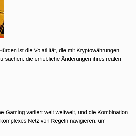
rden ist die Volatilität, die mit Kryptowährungen
ursachen, die erhebliche Änderungen ihres realen
ne-Gaming variiert weit weltweit, und die Kombination
n komplexes Netz von Regeln navigieren, um