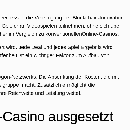
 verbessert die Vereinigung der Blockchain-Innovation
 Spieler an Videospielen teilnehmen, ohne sich über
her im Vergleich zu konventionellenOnline-Casinos.
ert wird. Jede Deal und jedes Spiel-Ergebnis wird
ffenheit ist ein wichtiger Faktor zum Aufbau von
lygon-Netzwerks. Die Absenkung der Kosten, die mit
elgruppe macht. Zusätzlich ermöglicht die
hre Reichweite und Leistung weitet.
-Casino ausgesetzt