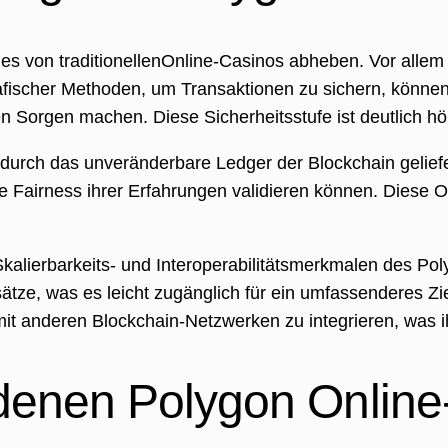
e es von traditionellenOnline-Casinos abheben. Vor allem
afischer Methoden, um Transaktionen zu sichern, können
n Sorgen machen. Diese Sicherheitsstufe ist deutlich hö
ie durch das unveränderbare Ledger der Blockchain gelief
die Fairness ihrer Erfahrungen validieren können. Diese O
Skalierbarkeits- und Interoperabilitätsmerkmalen des Po
ätze, was es leicht zugänglich für ein umfassenderes Zi
mit anderen Blockchain-Netzwerken zu integrieren, was i
denen Polygon Online