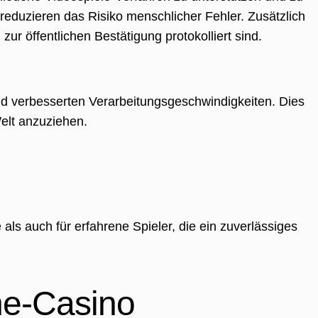
eduzieren das Risiko menschlicher Fehler. Zusätzlich
ur öffentlichen Bestätigung protokolliert sind.
d verbesserten Verarbeitungsgeschwindigkeiten. Dies
elt anzuziehen.
s auch für erfahrene Spieler, die ein zuverlässiges
ne-Casino