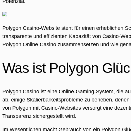
Potenzial.
Polygon Casino-Website steht für einen erheblichen Sch
transparente und effizienten Kapazität von Casino-Web
Polygon Online-Casino zusammensetzen und wie genau 
Was ist Polygon Glüc
Polygon Casino ist eine Online-Gaming-System, die au
ab, einige Skalierbarkeitsprobleme zu beheben, denen
von Polygon mit Casino-Websites versorgt eine dezentr
Transparenz sichergestellt wird.
Im Wesentlichen macht Gebrauch von ein Polygon Glüc