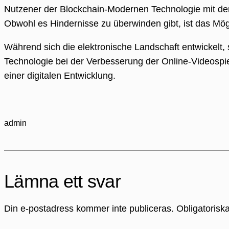
Nutzener der Blockchain-Modernen Technologie mit der r
Obwohl es Hindernisse zu überwinden gibt, ist das Mögl
Während sich die elektronische Landschaft entwickelt,
Technologie bei der Verbesserung der Online-Videospie
einer digitalen Entwicklung.
admin
Lämna ett svar
Din e-postadress kommer inte publiceras.
Obligatoriska