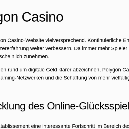
ygon Casino
lygon Casino-Website vielversprechend. Kontinuierliche 
utzererfahrung weiter verbessern. Da immer mehr Spieler
scheinlich zunehmen.
gen rund um digitale Geld klarer abzeichnen, Polygon 
ming-Netzwerken und die Schaffung von mehr vielfältig
icklung des Online-Glücksspi
ablissement eine interessante Fortschritt im Bereich d