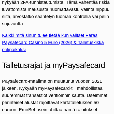
nykyään 2FA-tunnistautumista. Tämä vähentää riskiä
luvattomista maksuista huomattavasti. Valinta riippuu
siitä, arvostatko sääntelyn tuomaa kontrollia vai pelin
sujuvuutta.
Kaikki mitä sinun tulee tietää kun valitset Paras
Paysafecard Casino 5 Euro (2026) & Talletuskikka
pelipaikaksi
Talletusrajat ja myPaysafecard
Paysafecard-maailma on muuttunut vuoden 2021
jälkeen. Nykyään myPaysafecard-tili mahdollistaa
suuremmat transaktiot verifioinnin kautta. Useimmat
perinteiset alustat rajoittavat kertatalletuksen 50
euroon. EmirBet usein ohittaa nämä rajoitukset