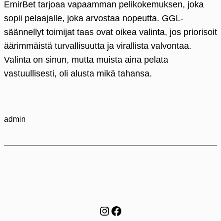
EmirBet tarjoaa vapaamman pelikokemuksen, joka
sopii pelaajalle, joka arvostaa nopeutta. GGL-
säännellyt toimijat taas ovat oikea valinta, jos priorisoit
äärimmäistä turvallisuutta ja virallista valvontaa.
Valinta on sinun, mutta muista aina pelata
vastuullisesti, oli alusta mikä tahansa.
admin
Instagram
Facebook