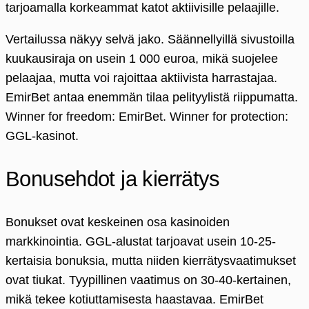
tarjoamalla korkeammat katot aktiivisille pelaajille.
Vertailussa näkyy selvä jako. Säännellyillä sivustoilla
kuukausiraja on usein 1 000 euroa, mikä suojelee
pelaajaa, mutta voi rajoittaa aktiivista harrastajaa.
EmirBet antaa enemmän tilaa pelityylistä riippumatta.
Winner for freedom: EmirBet. Winner for protection:
GGL-kasinot.
Bonusehdot ja kierrätys
Bonukset ovat keskeinen osa kasinoiden
markkinointia. GGL-alustat tarjoavat usein 10-25-
kertaisia bonuksia, mutta niiden kierrätysvaatimukset
ovat tiukat. Tyypillinen vaatimus on 30-40-kertainen,
mikä tekee kotiuttamisesta haastavaa. EmirBet