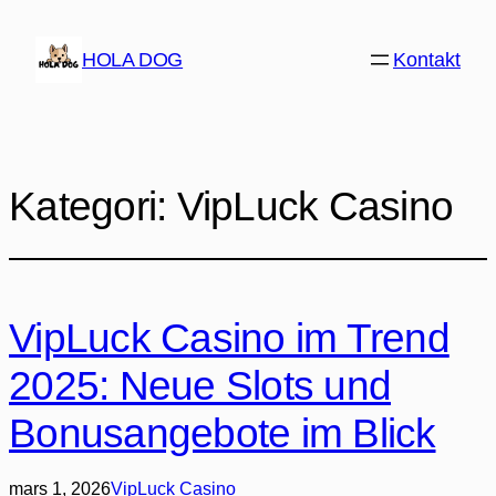
HOLA DOG
Kontakt
Kategori:
VipLuck Casino
VipLuck Casino im Trend
2025: Neue Slots und
Bonusangebote im Blick
mars 1, 2026
VipLuck Casino