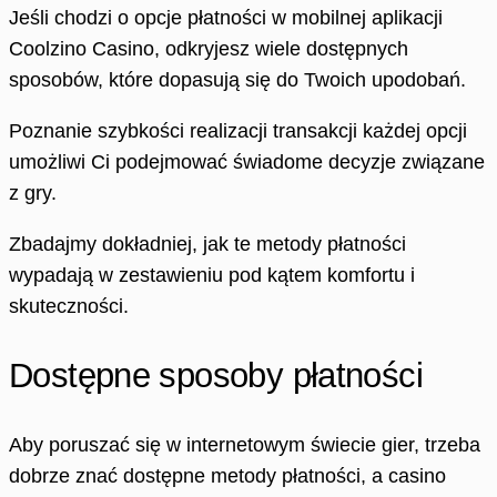
Jeśli chodzi o opcje płatności w mobilnej aplikacji
Coolzino Casino, odkryjesz wiele dostępnych
sposobów, które dopasują się do Twoich upodobań.
Poznanie szybkości realizacji transakcji każdej opcji
umożliwi Ci podejmować świadome decyzje związane
z gry.
Zbadajmy dokładniej, jak te metody płatności
wypadają w zestawieniu pod kątem komfortu i
skuteczności.
Dostępne sposoby płatności
Aby poruszać się w internetowym świecie gier, trzeba
dobrze znać dostępne metody płatności, a casino