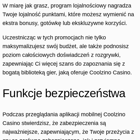
W miarę jak grasz, program lojalnościowy nagradza
Twoje lojalność punktami, które możesz wymienić na
ekstra bonusy, gotówkę lub ekskluzywne korzyści.
Uczestnicząc w tych promocjach nie tylko
maksymalizujesz swój budżet, ale także podnosisz
poziom całościowych doświadczeń z rozgrywki,
zapewniając Ci więcej szans do zapoznania się z
bogatą biblioteką gier, jaką oferuje Coolzino Casino.
Funkcje bezpieczeństwa
Podczas przeglądania aplikacji mobilnej Coolzino
Casino stwierdzisz, że zabezpieczenia są
najważniejsze, zapewniającym, że Twoje przeżycia z