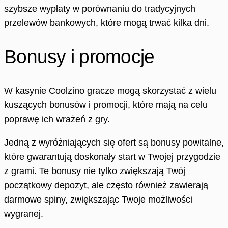
szybsze wypłaty w porównaniu do tradycyjnych
przelewów bankowych, które mogą trwać kilka dni.
Bonusy i promocje
W kasynie Coolzino gracze mogą skorzystać z wielu
kuszących bonusów i promocji, które mają na celu
poprawę ich wrażeń z gry.
Jedną z wyróżniających się ofert są bonusy powitalne,
które gwarantują doskonały start w Twojej przygodzie
z grami. Te bonusy nie tylko zwiększają Twój
początkowy depozyt, ale często również zawierają
darmowe spiny, zwiększając Twoje możliwości
wygranej.