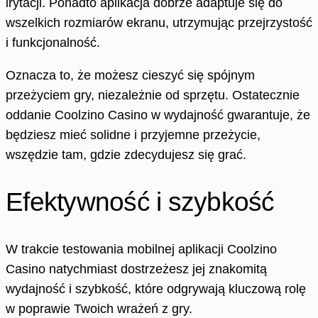
irytacji. Ponadto aplikacja dobrze adaptuje się do
wszelkich rozmiarów ekranu, utrzymując przejrzystość
i funkcjonalność.
Oznacza to, że możesz cieszyć się spójnym
przeżyciem gry, niezależnie od sprzętu. Ostatecznie
oddanie Coolzino Casino w wydajność gwarantuje, że
będziesz mieć solidne i przyjemne przeżycie,
wszędzie tam, gdzie zdecydujesz się grać.
Efektywność i szybkość
W trakcie testowania mobilnej aplikacji Coolzino
Casino natychmiast dostrzeżesz jej znakomitą
wydajność i szybkość, które odgrywają kluczową rolę
w poprawie Twoich wrażeń z gry.