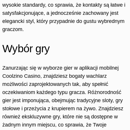
wysokie standardy, co sprawia, że kontakty są łatwe i
satysfakcjonujące, a jednocześnie zachowany jest
elegancki styl, który przypadnie do gustu wybrednym
graczom.
Wybór gry
Zanurzając się w wyborze gier w aplikacji mobilnej
Coolzino Casino, znajdziesz bogaty wachlarz
możliwości zaprojektowanych tak, aby spełnić
oczekiwaniom każdego typu gracza. Różnorodność
gier jest imponująca, obejmując tradycyjne sloty, gry
stołowe i przeżycia z krupierem na żywo. Znajdziesz
również ekskluzywne gry, które nie są dostępne w
żadnym innym miejscu, co sprawia, że Twoje