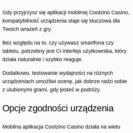
Gdy przyjrzysz się aplikacji mobilnej Coolzino Casino,
kompatybilność urządzenia staje się kluczowa dla
Twoich wrażeń z gry.
Bez względu na to, czy używasz smartfona czy
tabletu, potrzebny jest Ci interfejs użytkownika, który
działa naturalnie i szybko reaguje.
Dodatkowo, testowanie wydajności na różnych
urządzeniach umożliwi ocenę, jak dobrze radzi sobie
z ulubionymi grami, gdy jesteś w podróży.
Opcje zgodności urządzenia
Mobilna aplikacja Coolzino Casino działa na wielu