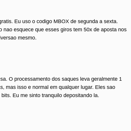
gratis. Eu uso o codigo MBOX de segunda a sexta.
o nao esquece que esses giros tem 50x de aposta nos
diversao mesmo.
coisa. O processamento dos saques leva geralmente 1
ias, mas isso e normal em qualquer lugar. Eles sao
its. Eu me sinto tranquilo depositando la.