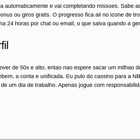
ra automaticamente e vai completando missoes. Sabe a
us ou giros gratis. O progresso fica ali no icone de tro
ona 24 horas por chat ou email, o que salva quando a 
il
over de 50x e alto, entao nao espere sacar um milhao do
bem, a conta e unificada. Eu pulo do cassino para a NB
 de um dia de trabalho. Apenas jogue com responsabilida