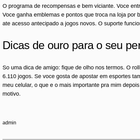
O programa de recompensas e bem viciante. Voce ent
Voce ganha emblemas e pontos que troca na loja por bon
ate acesso antecipado a jogos novos. O suporte funci
Dicas de ouro para o seu perf
So uma dica de amigo: fique de olho nos termos. O roll
6.110 jogos. Se voce gosta de apostar em esportes tam
meu celular, o que e o mais importante pra mim depois
motivo.
admin