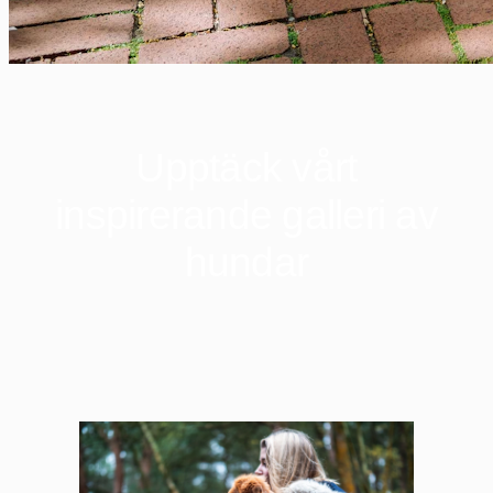
Upptäck vårt
inspirerande galleri av
hundar