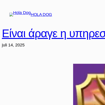
Hoppa
till
HOLA DOG
innehåll
Είναι άραγε η υπηρεσ
juli 14, 2025