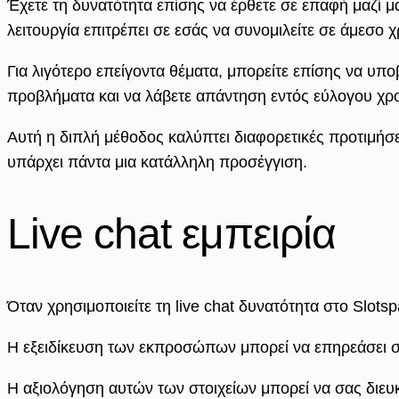
Έχετε τη δυνατότητα επίσης να έρθετε σε επαφή μαζί μ
λειτουργία επιτρέπει σε εσάς να συνομιλείτε σε άμεσ
Για λιγότερο επείγοντα θέματα, μπορείτε επίσης να υπ
προβλήματα και να λάβετε απάντηση εντός εύλογου χρο
Αυτή η διπλή μέθοδος καλύπτει διαφορετικές προτιμήσει
υπάρχει πάντα μια κατάλληλη προσέγγιση.
Live chat εμπειρία
Όταν χρησιμοποιείτε τη live chat δυνατότητα στο Slots
Η εξειδίκευση των εκπροσώπων μπορεί να επηρεάσει σε
Η αξιολόγηση αυτών των στοιχείων μπορεί να σας διευκ