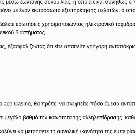
ας μέσω ζωντανής συνομιλίας, η οποία είναι συνήθως ο 
ο χρόνο με έναν εκπρόσωπο εξυπηρέτησης πελατών, ο οπο
οβάλετε ερωτήσεις χρησιμοποιώντας ηλεκτρονικό ταχυδρο
νικού διαστήματος.
ς, εξασφαλίζοντας ότι είτε απαιτείτε γρήγορη ανταπόκρισ
palace Casino, θα πρέπει να σκεφτείτε πόσο άμεσα αντα
 μεγάλο βαθμό την ικανότητα της αλληλεπίδρασης, καθώς
ολύνει να μετρήσετε τη συνολική ικανότητα της εμπειρία