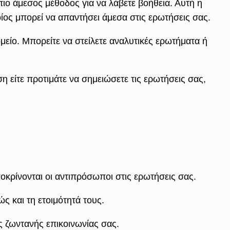
πιο άμεσος μέθοδος για να λάβετε βοήθεια. Αυτή η
ίος μπορεί να απαντήσει άμεσα στις ερωτήσεις σας.
μείο. Μπορείτε να στείλετε αναλυτικές ερωτήματα ή
η είτε προτιμάτε να σημειώσετε τις ερωτήσεις σας,
ποκρίνονται οι αντιπρόσωποι στις ερωτήσεις σας.
 και τη ετοιμότητά τους.
ς ζωντανής επικοινωνίας σας.