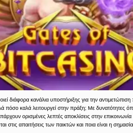
ποιεί διάφορα κανάλια υποστήριξης για την αντιμετώπισ
ά πόσο καλά λειτουργεί στην πράξη; Με δυνατότητες όπω
 υπάρχουν ορισμένες λεπτές αποκλίσεις στην επικοινωνί
ι στις απαιτήσεις των παικτών και ποια είναι η σημασία