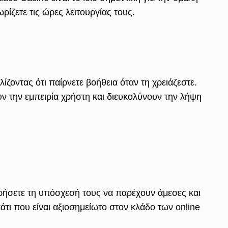
ρίζετε τις ώρες λειτουργίας τους.
ίζοντας ότι παίρνετε βοήθεια όταν τη χρειάζεστε.
υν την εμπειρία χρήστη και διευκολύνουν την λήψη
ρήσετε τη υπόσχεσή τους να παρέχουν άμεσες και
τι που είναι αξιοσημείωτο στον κλάδο των online