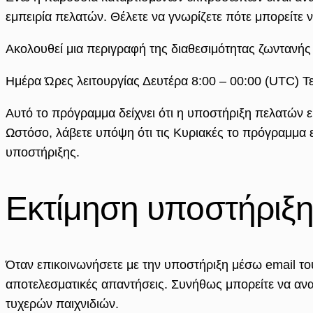
εμπειρία πελατών. Θέλετε να γνωρίζετε πότε μπορείτε να
Ακολουθεί μια περιγραφή της διαθεσιμότητας ζωντανής 
Ημέρα Ώρες λειτουργίας Δευτέρα 8:00 – 00:00 (UTC) Τ
Αυτό το πρόγραμμα δείχνει ότι η υποστήριξη πελατών εί
Ωστόσο, λάβετε υπόψη ότι τις Κυριακές το πρόγραμμα εί
υποστήριξης.
Εκτίμηση υποστήριξη
Όταν επικοινωνήσετε με την υποστήριξη μέσω email το
αποτελεσματικές απαντήσεις. Συνήθως μπορείτε να ανα
τυχερών παιχνιδιών.