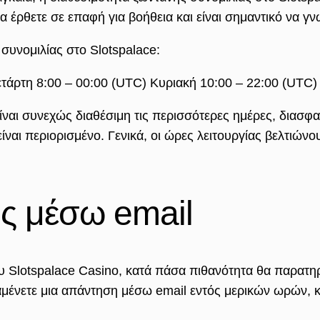
 έρθετε σε επαφή για βοήθεια και είναι σημαντικό να γνω
συνομιλίας στο Slotspalace:
ετάρτη 8:00 – 00:00 (UTC) Κυριακή 10:00 – 22:00 (UTC)
ναι συνεχώς διαθέσιμη τις περισσότερες ημέρες, διασφαλ
ναι περιορισμένο. Γενικά, οι ώρες λειτουργίας βελτιώνο
ς μέσω email
υ Slotspalace Casino, κατά πάσα πιθανότητα θα παρατη
μένετε μια απάντηση μέσω email εντός μερικών ωρών, κά