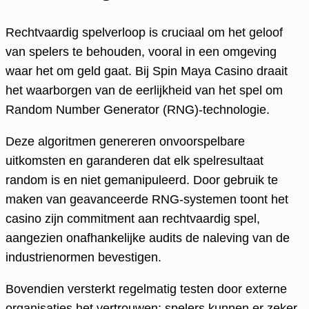
Rechtvaardig spelverloop is cruciaal om het geloof
van spelers te behouden, vooral in een omgeving
waar het om geld gaat. Bij Spin Maya Casino draait
het waarborgen van de eerlijkheid van het spel om
Random Number Generator (RNG)-technologie.
Deze algoritmen genereren onvoorspelbare
uitkomsten en garanderen dat elk spelresultaat
random is en niet gemanipuleerd. Door gebruik te
maken van geavanceerde RNG-systemen toont het
casino zijn commitment aan rechtvaardig spel,
aangezien onafhankelijke audits de naleving van de
industrienormen bevestigen.
Bovendien versterkt regelmatig testen door externe
organisaties het vertrouwen; spelers kunnen er zeker