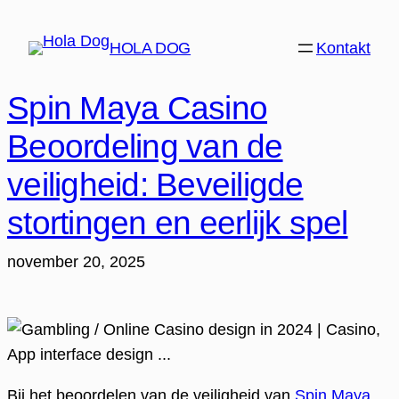
Hoppa
till
HOLA DOG
Kontakt
innehåll
Spin Maya Casino
Beoordeling van de
veiligheid: Beveiligde
stortingen en eerlijk spel
november 20, 2025
Bij het beoordelen van de veiligheid van
Spin Maya