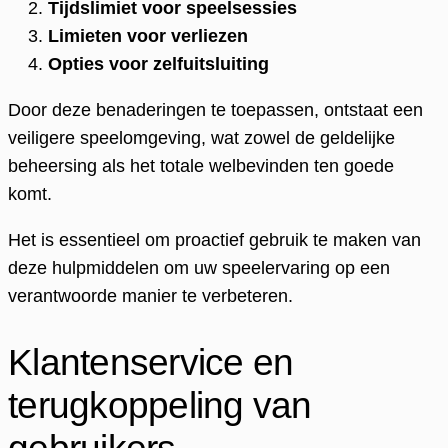
Tijdslimiet voor speelsessies
Limieten voor verliezen
Opties voor zelfuitsluiting
Door deze benaderingen te toepassen, ontstaat een
veiligere speelomgeving, wat zowel de geldelijke
beheersing als het totale welbevinden ten goede
komt.
Het is essentieel om proactief gebruik te maken van
deze hulpmiddelen om uw speelervaring op een
verantwoorde manier te verbeteren.
Klantenservice en
terugkoppeling van