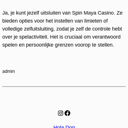
Ja, je kunt jezelf uitsluiten van Spin Maya Casino. Ze
bieden opties voor het instellen van limieten of
volledige zelfuitsluiting, zodat je zelf de controle hebt
over je spelactiviteit. Het is cruciaal om verantwoord
spelen en persoonlijke grenzen voorop te stellen.
admin
Instagram
Facebook
Hola Dog