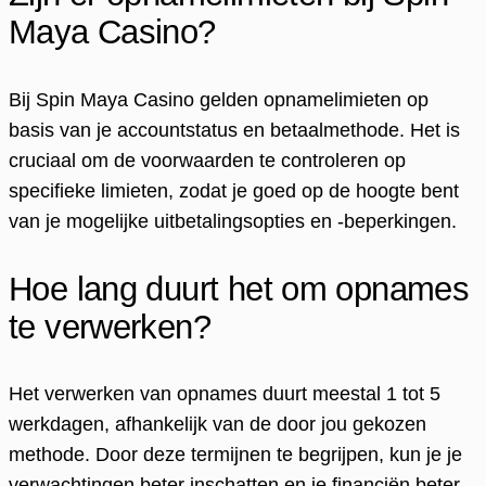
Maya Casino?
Bij Spin Maya Casino gelden opnamelimieten op
basis van je accountstatus en betaalmethode. Het is
cruciaal om de voorwaarden te controleren op
specifieke limieten, zodat je goed op de hoogte bent
van je mogelijke uitbetalingsopties en -beperkingen.
Hoe lang duurt het om opnames
te verwerken?
Het verwerken van opnames duurt meestal 1 tot 5
werkdagen, afhankelijk van de door jou gekozen
methode. Door deze termijnen te begrijpen, kun je je
verwachtingen beter inschatten en je financiën beter