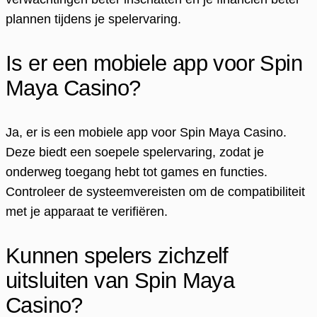
plannen tijdens je spelervaring.
Is er een mobiele app voor Spin
Maya Casino?
Ja, er is een mobiele app voor Spin Maya Casino.
Deze biedt een soepele spelervaring, zodat je
onderweg toegang hebt tot games en functies.
Controleer de systeemvereisten om de compatibiliteit
met je apparaat te verifiëren.
Kunnen spelers zichzelf
uitsluiten van Spin Maya
Casino?