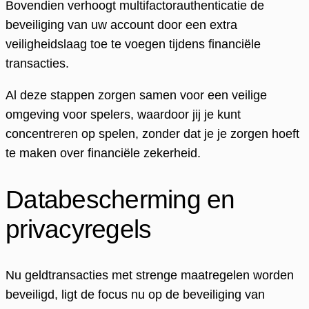
Bovendien verhoogt multifactorauthenticatie de
beveiliging van uw account door een extra
veiligheidslaag toe te voegen tijdens financiële
transacties.
Al deze stappen zorgen samen voor een veilige
omgeving voor spelers, waardoor jij je kunt
concentreren op spelen, zonder dat je je zorgen hoeft
te maken over financiële zekerheid.
Databescherming en
privacyregels
Nu geldtransacties met strenge maatregelen worden
beveiligd, ligt de focus nu op de beveiliging van