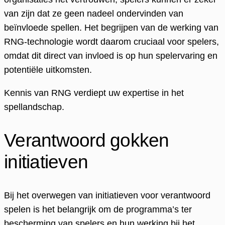
van zijn dat ze geen nadeel ondervinden van
beïnvloede spellen. Het begrijpen van de werking van
RNG-technologie wordt daarom cruciaal voor spelers,
omdat dit direct van invloed is op hun spelervaring en
potentiële uitkomsten.
Kennis van RNG verdiept uw expertise in het
spellandschap.
Verantwoord gokken
initiatieven
Bij het overwegen van initiatieven voor verantwoord
spelen is het belangrijk om de programma’s ter
bescherming van spelers en hun werking bij het